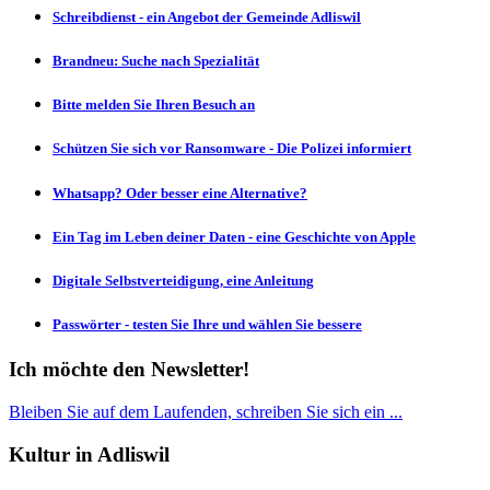
Schreibdienst - ein Angebot der Gemeinde Adliswil
Brandneu: Suche nach Spezialität
Bitte melden Sie Ihren Besuch an
Schützen Sie sich vor Ransomware - Die Polizei informiert
Whatsapp? Oder besser eine Alternative?
Ein Tag im Leben deiner Daten - eine Geschichte von Apple
Digitale Selbstverteidigung, eine Anleitung
Passwörter - testen Sie Ihre und wählen Sie bessere
Ich möchte den Newsletter!
Bleiben Sie auf dem Laufenden, schreiben Sie sich ein ...
Kultur in Adliswil