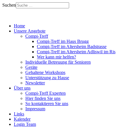
Suchen
Home
Unsere Angebote
Compi-Treff
Compi-Treff im Haus Brugg
Compi-Treff im Altersheim Badstrasse
Compi-Treff im Altersheim Adliswil im Ris
Wer kann mir helfen?
Individuelle Betreuung für Senioren
Geräte
Gehaltene Workshops
Unterstützung zu Hause
Newsletter
Über uns
Compi-Treff Experten
Hier finden Sie uns
So kontaktieren Sie uns
Impressum
Links
Kalender
Login Team