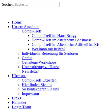
Suchen
Home
Unsere Angebote
Compi-Treff
Compi-Treff im Haus Brugg
Compi-Treff im Altersheim Badstrasse
Compi-Treff im Altersheim Adliswil im Ris
Wer kann mir helfen?
Individuelle Betreuung für Senioren
Geräte
Gehaltene Workshops
Unterstützung zu Hause
Newsletter
Über uns
Compi-Treff Experten
Hier finden Sie uns
So kontaktieren Sie uns
Impressum
Links
Kalender
Login Team