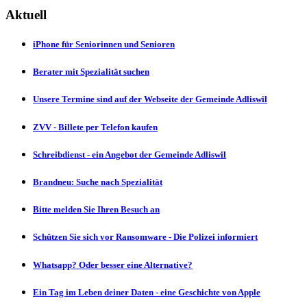
Aktuell
iPhone für Seniorinnen und Senioren
Berater mit Spezialität suchen
Unsere Termine sind auf der Webseite der Gemeinde Adliswil
ZVV - Billete per Telefon kaufen
Schreibdienst - ein Angebot der Gemeinde Adliswil
Brandneu: Suche nach Spezialität
Bitte melden Sie Ihren Besuch an
Schützen Sie sich vor Ransomware - Die Polizei informiert
Whatsapp? Oder besser eine Alternative?
Ein Tag im Leben deiner Daten - eine Geschichte von Apple