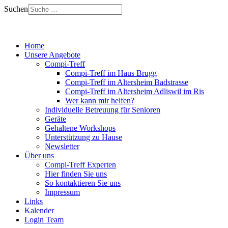
Suchen
Home
Unsere Angebote
Compi-Treff
Compi-Treff im Haus Brugg
Compi-Treff im Altersheim Badstrasse
Compi-Treff im Altersheim Adliswil im Ris
Wer kann mir helfen?
Individuelle Betreuung für Senioren
Geräte
Gehaltene Workshops
Unterstützung zu Hause
Newsletter
Über uns
Compi-Treff Experten
Hier finden Sie uns
So kontaktieren Sie uns
Impressum
Links
Kalender
Login Team