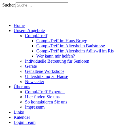
Suchen
Home
Unsere Angebote
Compi-Treff
Compi-Treff im Haus Brugg
Compi-Treff im Altersheim Badstrasse
Compi-Treff im Altersheim Adliswil im Ris
Wer kann mir helfen?
Individuelle Betreuung für Senioren
Geräte
Gehaltene Workshops
Unterstützung zu Hause
Newsletter
Über uns
Compi-Treff Experten
Hier finden Sie uns
So kontaktieren Sie uns
Impressum
Links
Kalender
Login Team