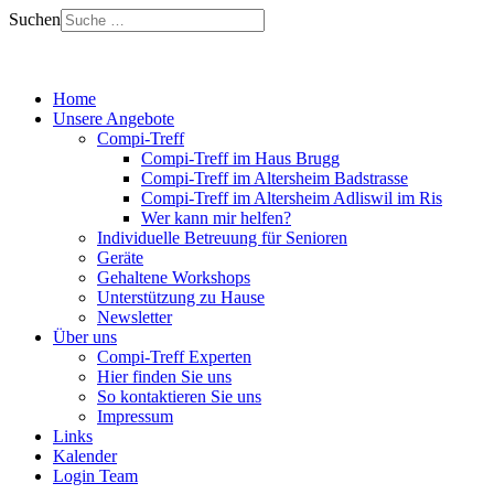
Suchen
Home
Unsere Angebote
Compi-Treff
Compi-Treff im Haus Brugg
Compi-Treff im Altersheim Badstrasse
Compi-Treff im Altersheim Adliswil im Ris
Wer kann mir helfen?
Individuelle Betreuung für Senioren
Geräte
Gehaltene Workshops
Unterstützung zu Hause
Newsletter
Über uns
Compi-Treff Experten
Hier finden Sie uns
So kontaktieren Sie uns
Impressum
Links
Kalender
Login Team