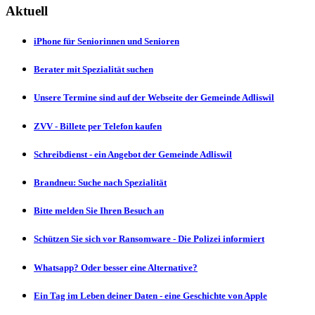
Aktuell
iPhone für Seniorinnen und Senioren
Berater mit Spezialität suchen
Unsere Termine sind auf der Webseite der Gemeinde Adliswil
ZVV - Billete per Telefon kaufen
Schreibdienst - ein Angebot der Gemeinde Adliswil
Brandneu: Suche nach Spezialität
Bitte melden Sie Ihren Besuch an
Schützen Sie sich vor Ransomware - Die Polizei informiert
Whatsapp? Oder besser eine Alternative?
Ein Tag im Leben deiner Daten - eine Geschichte von Apple