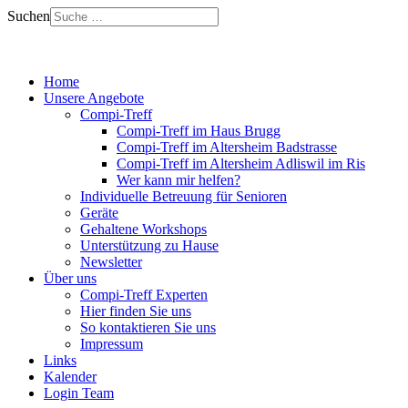
Suchen
Home
Unsere Angebote
Compi-Treff
Compi-Treff im Haus Brugg
Compi-Treff im Altersheim Badstrasse
Compi-Treff im Altersheim Adliswil im Ris
Wer kann mir helfen?
Individuelle Betreuung für Senioren
Geräte
Gehaltene Workshops
Unterstützung zu Hause
Newsletter
Über uns
Compi-Treff Experten
Hier finden Sie uns
So kontaktieren Sie uns
Impressum
Links
Kalender
Login Team