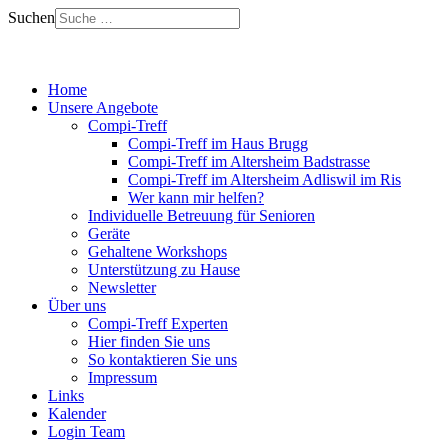
Suchen
Home
Unsere Angebote
Compi-Treff
Compi-Treff im Haus Brugg
Compi-Treff im Altersheim Badstrasse
Compi-Treff im Altersheim Adliswil im Ris
Wer kann mir helfen?
Individuelle Betreuung für Senioren
Geräte
Gehaltene Workshops
Unterstützung zu Hause
Newsletter
Über uns
Compi-Treff Experten
Hier finden Sie uns
So kontaktieren Sie uns
Impressum
Links
Kalender
Login Team