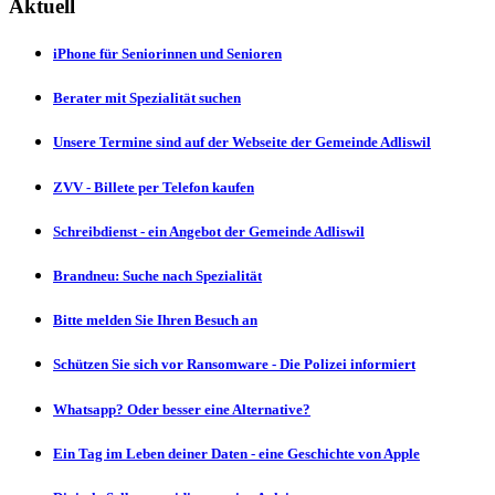
Aktuell
iPhone für Seniorinnen und Senioren
Berater mit Spezialität suchen
Unsere Termine sind auf der Webseite der Gemeinde Adliswil
ZVV - Billete per Telefon kaufen
Schreibdienst - ein Angebot der Gemeinde Adliswil
Brandneu: Suche nach Spezialität
Bitte melden Sie Ihren Besuch an
Schützen Sie sich vor Ransomware - Die Polizei informiert
Whatsapp? Oder besser eine Alternative?
Ein Tag im Leben deiner Daten - eine Geschichte von Apple