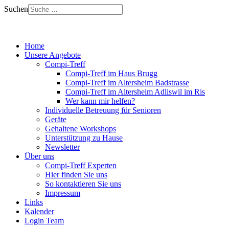
Suchen
Home
Unsere Angebote
Compi-Treff
Compi-Treff im Haus Brugg
Compi-Treff im Altersheim Badstrasse
Compi-Treff im Altersheim Adliswil im Ris
Wer kann mir helfen?
Individuelle Betreuung für Senioren
Geräte
Gehaltene Workshops
Unterstützung zu Hause
Newsletter
Über uns
Compi-Treff Experten
Hier finden Sie uns
So kontaktieren Sie uns
Impressum
Links
Kalender
Login Team