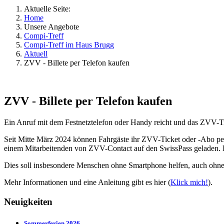
Aktuelle Seite:
Home
Unsere Angebote
Compi-Treff
Compi-Treff im Haus Brugg
Aktuell
ZVV - Billete per Telefon kaufen
ZVV - Billete per Telefon kaufen
Ein Anruf mit dem Festnetztelefon oder Handy reicht und das ZVV-T
Seit Mitte März 2024 können Fahrgäste ihr ZVV-Ticket oder -Abo pe
einem Mitarbeitenden von ZVV-Contact auf den SwissPass geladen. E
Dies soll insbesondere Menschen ohne Smartphone helfen, auch ohne
Mehr Informationen und eine Anleitung gibt es hier (
Klick mich!
).
Neuigkeiten
Sommerferien 2026