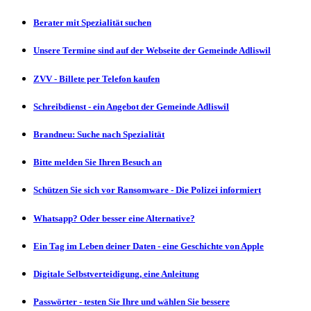
Berater mit Spezialität suchen
Unsere Termine sind auf der Webseite der Gemeinde Adliswil
ZVV - Billete per Telefon kaufen
Schreibdienst - ein Angebot der Gemeinde Adliswil
Brandneu: Suche nach Spezialität
Bitte melden Sie Ihren Besuch an
Schützen Sie sich vor Ransomware - Die Polizei informiert
Whatsapp? Oder besser eine Alternative?
Ein Tag im Leben deiner Daten - eine Geschichte von Apple
Digitale Selbstverteidigung, eine Anleitung
Passwörter - testen Sie Ihre und wählen Sie bessere