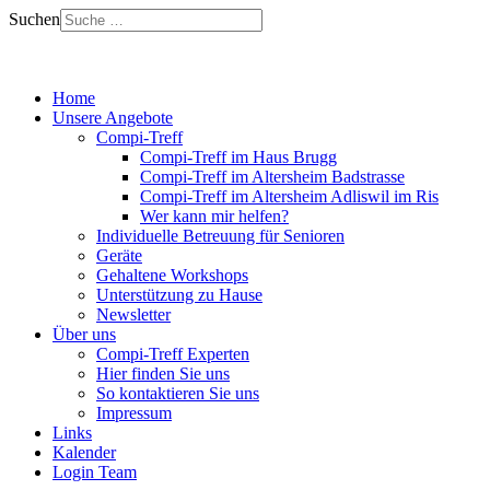
Suchen
Home
Unsere Angebote
Compi-Treff
Compi-Treff im Haus Brugg
Compi-Treff im Altersheim Badstrasse
Compi-Treff im Altersheim Adliswil im Ris
Wer kann mir helfen?
Individuelle Betreuung für Senioren
Geräte
Gehaltene Workshops
Unterstützung zu Hause
Newsletter
Über uns
Compi-Treff Experten
Hier finden Sie uns
So kontaktieren Sie uns
Impressum
Links
Kalender
Login Team