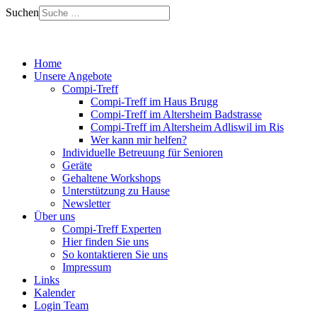
Suchen
Home
Unsere Angebote
Compi-Treff
Compi-Treff im Haus Brugg
Compi-Treff im Altersheim Badstrasse
Compi-Treff im Altersheim Adliswil im Ris
Wer kann mir helfen?
Individuelle Betreuung für Senioren
Geräte
Gehaltene Workshops
Unterstützung zu Hause
Newsletter
Über uns
Compi-Treff Experten
Hier finden Sie uns
So kontaktieren Sie uns
Impressum
Links
Kalender
Login Team