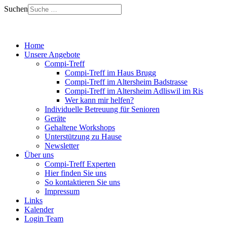
Suchen
Home
Unsere Angebote
Compi-Treff
Compi-Treff im Haus Brugg
Compi-Treff im Altersheim Badstrasse
Compi-Treff im Altersheim Adliswil im Ris
Wer kann mir helfen?
Individuelle Betreuung für Senioren
Geräte
Gehaltene Workshops
Unterstützung zu Hause
Newsletter
Über uns
Compi-Treff Experten
Hier finden Sie uns
So kontaktieren Sie uns
Impressum
Links
Kalender
Login Team