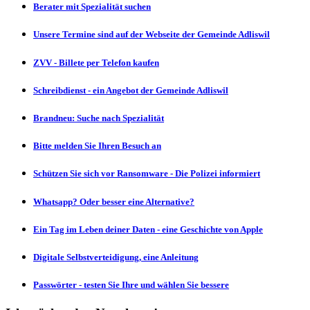
Berater mit Spezialität suchen
Unsere Termine sind auf der Webseite der Gemeinde Adliswil
ZVV - Billete per Telefon kaufen
Schreibdienst - ein Angebot der Gemeinde Adliswil
Brandneu: Suche nach Spezialität
Bitte melden Sie Ihren Besuch an
Schützen Sie sich vor Ransomware - Die Polizei informiert
Whatsapp? Oder besser eine Alternative?
Ein Tag im Leben deiner Daten - eine Geschichte von Apple
Digitale Selbstverteidigung, eine Anleitung
Passwörter - testen Sie Ihre und wählen Sie bessere