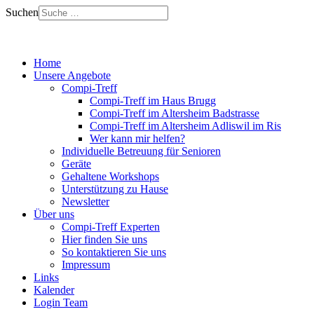
Suchen
Home
Unsere Angebote
Compi-Treff
Compi-Treff im Haus Brugg
Compi-Treff im Altersheim Badstrasse
Compi-Treff im Altersheim Adliswil im Ris
Wer kann mir helfen?
Individuelle Betreuung für Senioren
Geräte
Gehaltene Workshops
Unterstützung zu Hause
Newsletter
Über uns
Compi-Treff Experten
Hier finden Sie uns
So kontaktieren Sie uns
Impressum
Links
Kalender
Login Team