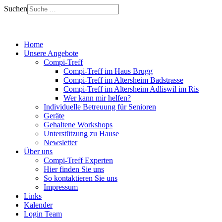
Suchen
Home
Unsere Angebote
Compi-Treff
Compi-Treff im Haus Brugg
Compi-Treff im Altersheim Badstrasse
Compi-Treff im Altersheim Adliswil im Ris
Wer kann mir helfen?
Individuelle Betreuung für Senioren
Geräte
Gehaltene Workshops
Unterstützung zu Hause
Newsletter
Über uns
Compi-Treff Experten
Hier finden Sie uns
So kontaktieren Sie uns
Impressum
Links
Kalender
Login Team