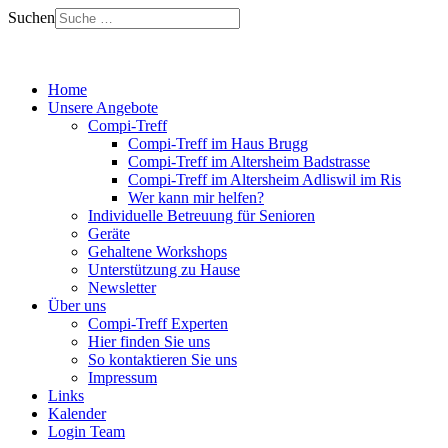
Suchen
Home
Unsere Angebote
Compi-Treff
Compi-Treff im Haus Brugg
Compi-Treff im Altersheim Badstrasse
Compi-Treff im Altersheim Adliswil im Ris
Wer kann mir helfen?
Individuelle Betreuung für Senioren
Geräte
Gehaltene Workshops
Unterstützung zu Hause
Newsletter
Über uns
Compi-Treff Experten
Hier finden Sie uns
So kontaktieren Sie uns
Impressum
Links
Kalender
Login Team