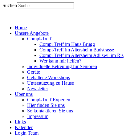
Suchen
Home
Unsere Angebote
Compi-Treff
Compi-Treff im Haus Brugg
Compi-Treff im Altersheim Badstrasse
Compi-Treff im Altersheim Adliswil im Ris
Wer kann mir helfen?
Individuelle Betreuung für Senioren
Geräte
Gehaltene Workshops
Unterstützung zu Hause
Newsletter
Über uns
Compi-Treff Experten
Hier finden Sie uns
So kontaktieren Sie uns
Impressum
Links
Kalender
Login Team